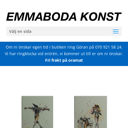
Välj en sida
Om ni önskar egen tid i butiken ring Göran på
070 921 58 24
.
Vi har ringklocka vid entrén, vi kommer ut till er om ni önskar.
Fri frakt på oramat