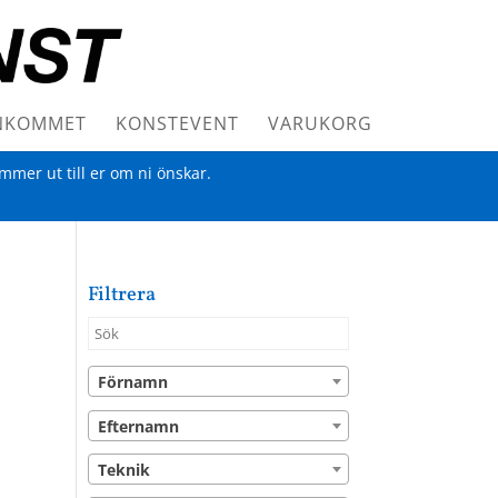
NKOMMET
KONSTEVENT
VARUKORG
ommer ut till er om ni önskar.
Filtrera
Förnamn
Efternamn
Teknik