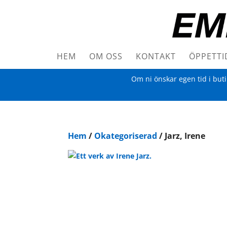
HEM
OM OSS
KONTAKT
ÖPPETTI
Om ni önskar egen tid i but
Hem
/
Okategoriserad
/ Jarz, Irene