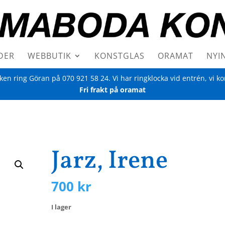
DER
WEBBUTIK
KONSTGLAS
ORAMAT
NYI
iken ring Göran på
070 921 58 24
. Vi har ringklocka vid entrén, vi k
Fri frakt på oramat
Jarz, Irene
700
kr
I lager