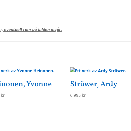
, eventuell ram på bilden ingår.
inonen, Yvonne
Strüwer, Ardy
5
kr
6,995
kr