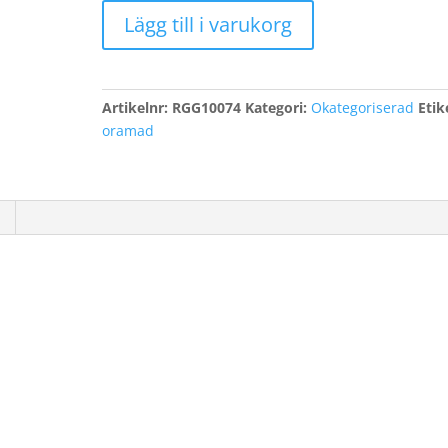
Jarz,
Lägg till i varukorg
Irene
mängd
Artikelnr:
RGG10074
Kategori:
Okategoriserad
Etik
oramad