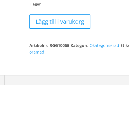
I lager
Nilsson
Lägg till i varukorg
Johner,
Bo
mängd
Artikelnr:
RGG10065
Kategori:
Okategoriserad
Etik
oramad