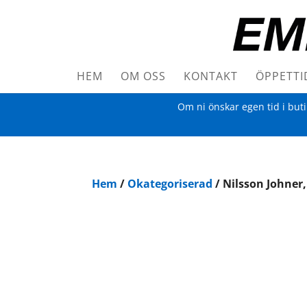
HEM
OM OSS
KONTAKT
ÖPPETTI
Om ni önskar egen tid i but
Hem
/
Okategoriserad
/ Nilsson Johner