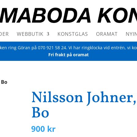
DER
WEBBUTIK
KONSTGLAS
ORAMAT
NYI
iken ring Göran på
070 921 58 24
. Vi har ringklocka vid entrén, vi k
Fri frakt på oramat
, Bo
Nilsson Johner,
Bo
900
kr