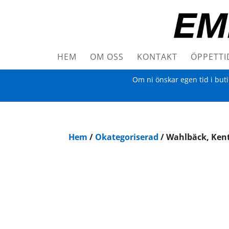
HEM
OM OSS
KONTAKT
ÖPPETTI
Om ni önskar egen tid i but
Hem
/
Okategoriserad
/ Wahlbäck, Ken