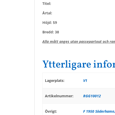
Titel:
Årtal:
Höjd: 59
Bredd: 38
Alla mått anges utan passepartout och ram
Ytterligare inf
Lagerplats:
V1
Artikelnummer:
RGG10012
Övrigt:
F 1950 Söderhamn