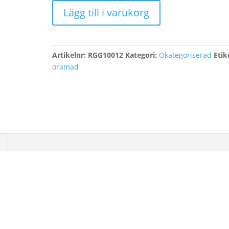
Wahlbäck,
Lägg till i varukorg
Kent
mängd
Artikelnr:
RGG10012
Kategori:
Okategoriserad
Etik
oramad