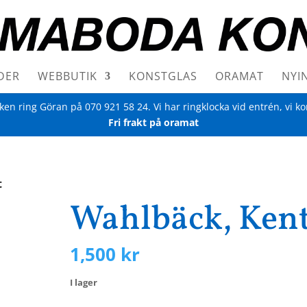
DER
WEBBUTIK
KONSTGLAS
ORAMAT
NYI
iken ring Göran på
070 921 58 24
. Vi har ringklocka vid entrén, vi k
Fri frakt på oramat
t
Wahlbäck, Ken
1,500
kr
I lager