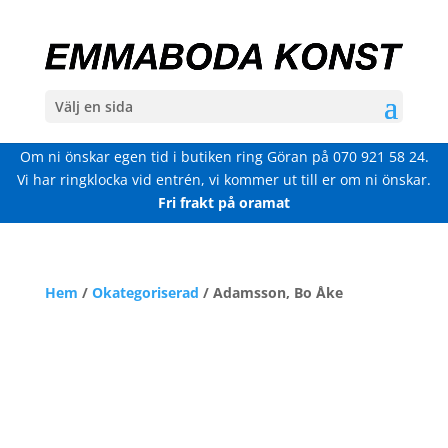
Välj en sida
Om ni önskar egen tid i butiken ring Göran på
070 921 58 24
.
Vi har ringklocka vid entrén, vi kommer ut till er om ni önskar.
Fri frakt på oramat
Hem
/
Okategoriserad
/ Adamsson, Bo Åke