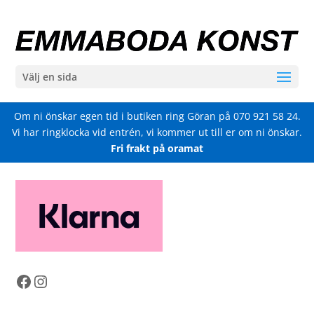
Välj en sida
Om ni önskar egen tid i butiken ring Göran på
070 921 58 24
.
Vi har ringklocka vid entrén, vi kommer ut till er om ni önskar.
Fri frakt på oramat
Facebook
Instagram