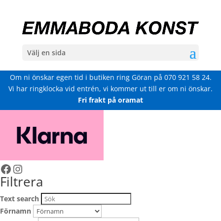
Välj en sida
Om ni önskar egen tid i butiken ring Göran på
070 921 58 24
.
Vi har ringklocka vid entrén, vi kommer ut till er om ni önskar.
Fri frakt på oramat
Facebook
Instagram
Filtrera
Text search
Förnamn