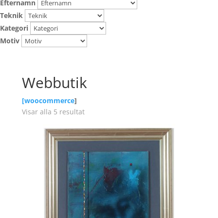
Efternamn
Teknik
Kategori
Motiv
Webbutik
[
woocommerce
]
Visar alla 5 resultat