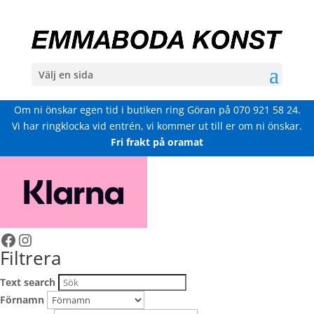
Välj en sida
Om ni önskar egen tid i butiken ring Göran på
070 921 58 24
.
Vi har ringklocka vid entrén, vi kommer ut till er om ni önskar.
Fri frakt på oramat
Facebook
Instagram
Filtrera
Text search
Förnamn