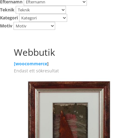
Efternamn
Teknik
Kategori
Motiv
Webbutik
[
woocommerce
]
Endast ett sökresultat