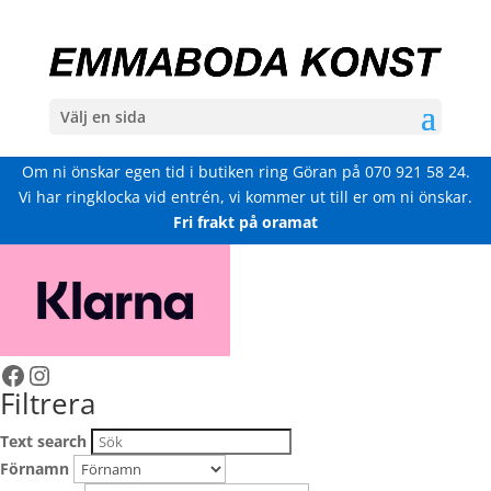
Välj en sida
Om ni önskar egen tid i butiken ring Göran på
070 921 58 24
.
Vi har ringklocka vid entrén, vi kommer ut till er om ni önskar.
Fri frakt på oramat
Facebook
Instagram
Filtrera
Text search
Förnamn