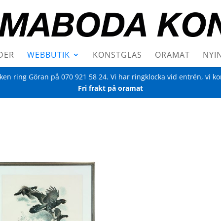
DER
WEBBUTIK
KONSTGLAS
ORAMAT
NYI
iken ring Göran på
070 921 58 24
. Vi har ringklocka vid entrén, vi k
Fri frakt på oramat