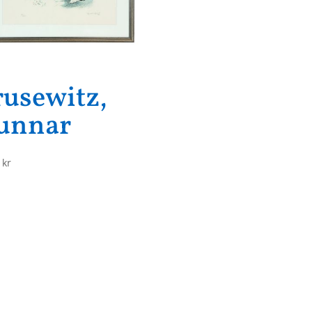
rusewitz,
unnar
0
kr