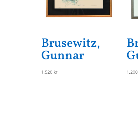
Brusewitz,
B
Gunnar
G
1,520
kr
1,20