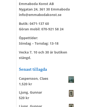
Emmaboda Konst AB
Nygatan 24, 361 30 Emmaboda
info@emmabodakonst.se
Butik:
0471-137 60
Göran mobil:
070-921 58 24
Öppettider:
Söndag – Torsdag: 13-18
Vecka 7, 10 och 30 är butiken
stängd.
Senast tillagda
Caspersson, Claes
1,520
kr
Ljung, Gunnar
520
kr
Ljung, Gunnar