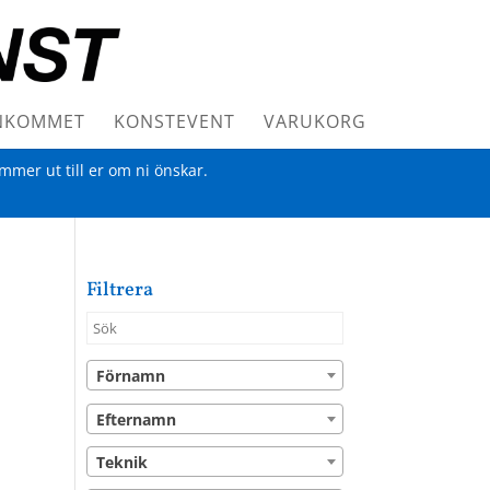
NKOMMET
KONSTEVENT
VARUKORG
ommer ut till er om ni önskar.
Filtrera
Förnamn
Efternamn
Teknik