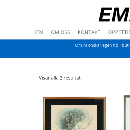
HEM
OM OSS
KONTAKT
ÖPPETTI
Om ni önskar egen tid i but
Visar alla 2 resultat