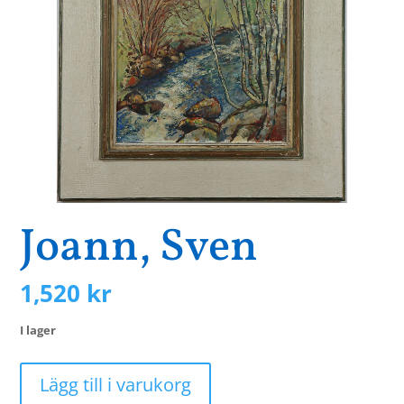
Joann, Sven
1,520
kr
I lager
Joann,
Lägg till i varukorg
Sven