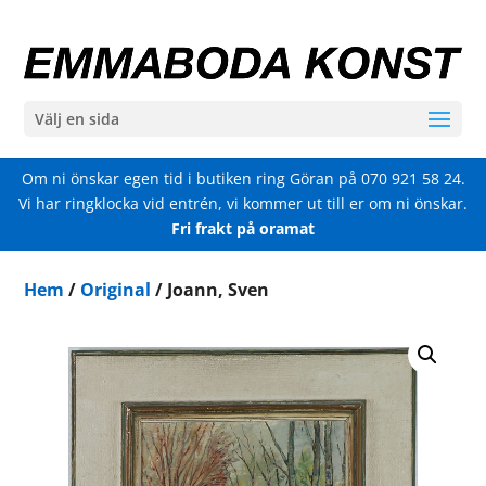
Välj en sida
Om ni önskar egen tid i butiken ring Göran på
070 921 58 24
.
Vi har ringklocka vid entrén, vi kommer ut till er om ni önskar.
Fri frakt på oramat
Hem
/
Original
/ Joann, Sven