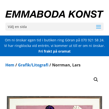
Välj en sida
Om ni önskar egen tid i butiken ring Göran på
070 921 58 24
.
Vi har ringklocka vid entrén, vi kommer ut till er om ni önskar.
Fri frakt på oramat
Hem
/
Grafik/Litografi
/ Norrman, Lars