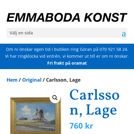
Välj en sida
Om ni önskar egen tid i butiken ring Göran på
070 921 58 24
.
Vi har ringklocka vid entrén, vi kommer ut till er om ni önskar.
Fri frakt på oramat
Hem
/
Original
/ Carlsson, Lage
Carlsso
n, Lage
760
kr