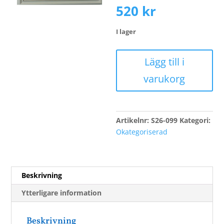
520
kr
I lager
Johansson,
Lägg till i
Nils
varukorg
Erik
mängd
Artikelnr:
S26-099
Kategori:
Okategoriserad
Beskrivning
Ytterligare information
Beskrivning