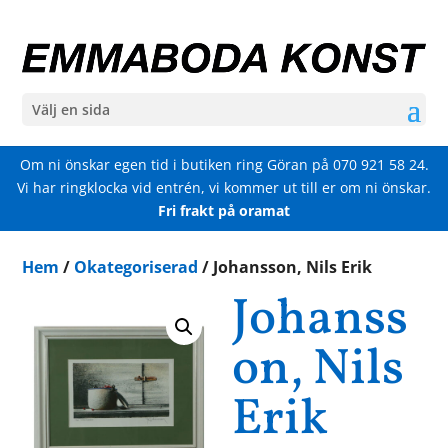
Välj en sida
Om ni önskar egen tid i butiken ring Göran på
070 921 58 24
.
Vi har ringklocka vid entrén, vi kommer ut till er om ni önskar.
Fri frakt på oramat
Hem
/
Okategoriserad
/ Johansson, Nils Erik
Johanss
on, Nils
Erik