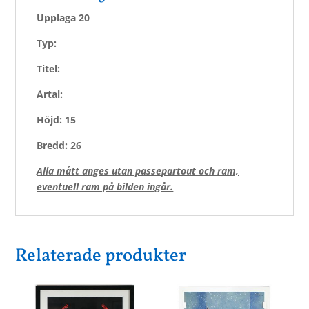
Upplaga 20
Typ:
Titel:
Årtal:
Höjd: 15
Bredd: 26
Alla mått anges utan passepartout och ram,
eventuell ram på bilden ingår.
Relaterade produkter