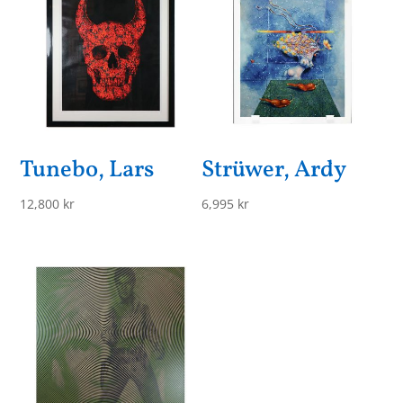
Tunebo, Lars
Strüwer, Ardy
12,800
kr
6,995
kr