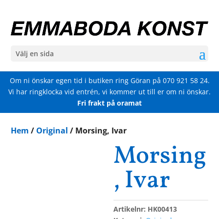
Välj en sida
Om ni önskar egen tid i butiken ring Göran på
070 921 58 24
.
Vi har ringklocka vid entrén, vi kommer ut till er om ni önskar.
Fri frakt på oramat
Hem
/
Original
/ Morsing, Ivar
Morsing
, Ivar
Artikelnr:
HK00413