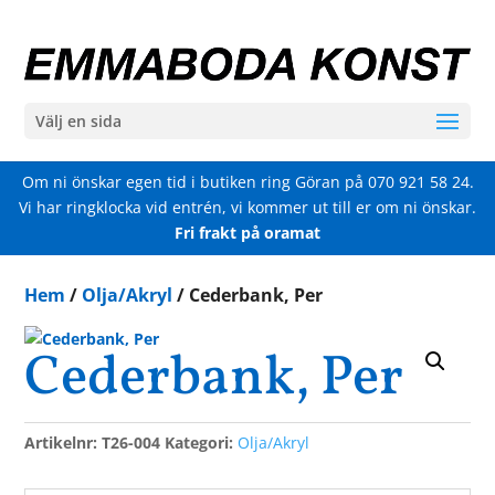
Välj en sida
Om ni önskar egen tid i butiken ring Göran på
070 921 58 24
.
Vi har ringklocka vid entrén, vi kommer ut till er om ni önskar.
Fri frakt på oramat
Hem
/
Olja/Akryl
/ Cederbank, Per
Cederbank, Per
Artikelnr:
T26-004
Kategori:
Olja/Akryl