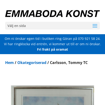
Välj en sida
Om ni önskar egen tid i butiken ring Göran på
070 921 58 24
.
Vi har ringklocka vid entrén, vi kommer ut till er om ni önskar.
Fri frakt på oramat
Hem
/
Okategoriserad
/ Carlsson, Tommy TC