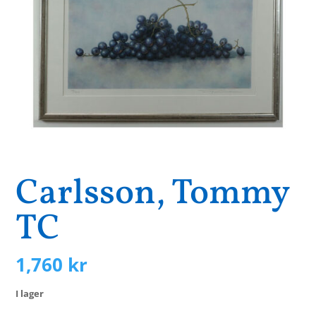
Carlsson, Tommy
TC
1,760
kr
I lager