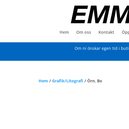
Hem
Om oss
Kontakt
Öpp
Om ni önskar egen tid i but
Hem
/
Grafik/Litografi
/ Örn, Bo