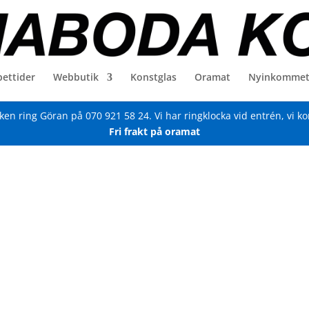
ettider
Webbutik
Konstglas
Oramat
Nyinkomme
iken ring Göran på
070 921 58 24
. Vi har ringklocka vid entrén, vi k
Fri frakt på oramat