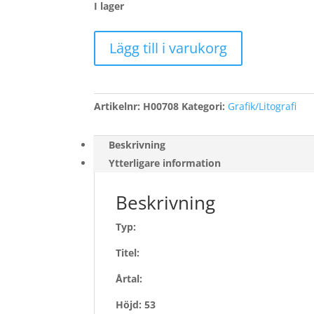
I lager
Örn,
Lägg till i varukorg
Bo
mängd
Artikelnr:
H00708
Kategori:
Grafik/Litografi
Beskrivning
Ytterligare information
Beskrivning
Typ:
Titel:
Årtal:
Höjd: 53