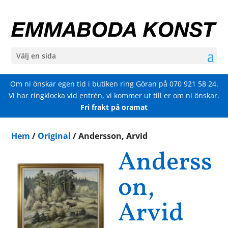
Välj en sida
Om ni önskar egen tid i butiken ring Göran på
070 921 58 24
.
Vi har ringklocka vid entrén, vi kommer ut till er om ni önskar.
Fri frakt på oramat
Hem
/
Original
/ Andersson, Arvid
Anderss
on,
Arvid