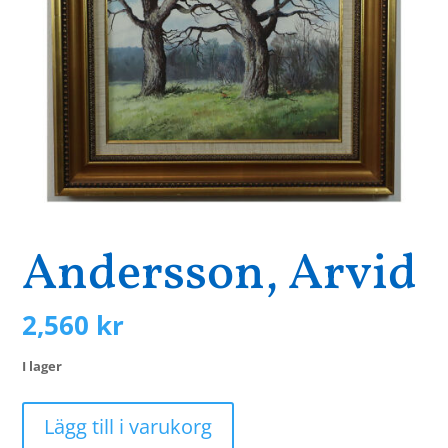
Andersson, Arvid
2,560
kr
I lager
Andersson,
Lägg till i varukorg
Arvid