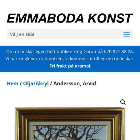
Välj en sida
Om ni önskar egen tid i butiken ring Göran på
070 921 58 24
.
Vi har ringklocka vid entrén, vi kommer ut till er om ni önskar.
Fri frakt på oramat
Hem
/
Olja/Akryl
/ Andersson, Arvid