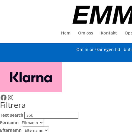
Hem
Om oss
Kontakt
Öpp
Om ni önskar egen tid i but
Facebook
Instagram
Filtrera
Text search
Förnamn
Efternamn