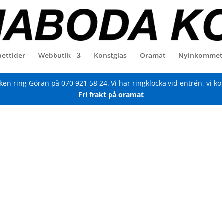
ettider
Webbutik
Konstglas
Oramat
Nyinkomme
iken ring Göran på
070 921 58 24
. Vi har ringklocka vid entrén, vi k
Fri frakt på oramat