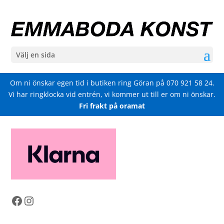
Välj en sida
Om ni önskar egen tid i butiken ring Göran på
070 921 58 24
.
Vi har ringklocka vid entrén, vi kommer ut till er om ni önskar.
Fri frakt på oramat
Facebook
Instagram