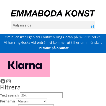
Välj en sida
Om ni önskar egen tid i butiken ring Göran på
070 921 58 24
.
Vi har ringklocka vid entrén, vi kommer ut till er om ni önskar.
Fri frakt på oramat
Facebook
Instagram
Filtrera
Text search
Förnamn