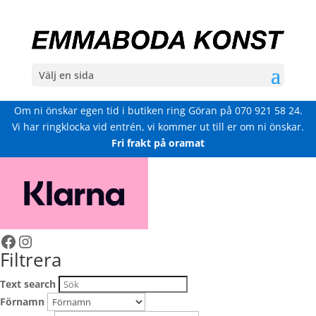
Välj en sida
Om ni önskar egen tid i butiken ring Göran på
070 921 58 24
.
Vi har ringklocka vid entrén, vi kommer ut till er om ni önskar.
Fri frakt på oramat
Facebook
Instagram
Filtrera
Text search
Förnamn