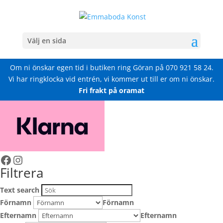
Välj en sida
Om ni önskar egen tid i butiken ring Göran på
070 921 58 24
.
Vi har ringklocka vid entrén, vi kommer ut till er om ni önskar.
Fri frakt på oramat
Facebook
Instagram
Filtrera
Text search
Förnamn
Förnamn
Efternamn
Efternamn